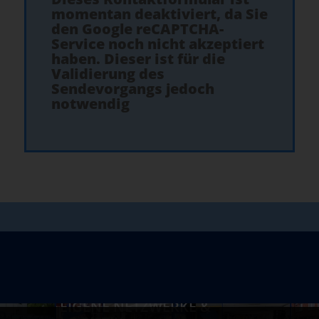
momentan deaktiviert, da Sie
den Google reCAPTCHA-
Service noch nicht akzeptiert
haben. Dieser ist für die
Validierung des
Sendevorgangs jedoch
notwendig
EIGENE NETZWERKE &