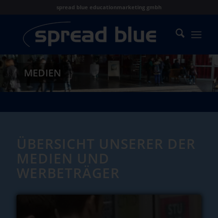
spread blue educationmarketing gmbh
MEDIEN
ÜBERSICHT UNSERER DER
MEDIEN UND
WERBETRÄGER