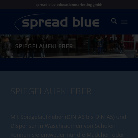
spread blue educationmarketing gmbh
SPIEGELAUFKLEBER
SPIEGELAUFKLEBER
Mit Spiegelaufkleber (DIN A6 bis DIN A5) und
Dispenser in Waschräumen von Schulen
können Sie entweder nur die Mädchen oder