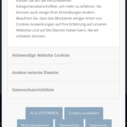
Klicken Sie auf die verschiedenen
Kategorienüberschriften, um mehr zu erfahren. Sie
können auch einige Ihrer Einstellungen ändern.
Beachten Sie, dass das Blockieren einiger Arten von
Wir vermarkten bundesweit unsere eigenen
Cookies Auswirkungen auf Ihre Erfahrung auf unseren
Werbenetzwerke an Partnerschulen. Die
Websites und auf die Dienste haben kann, die wir
anbieten können.
Distribution erfolgt über eigene
Schulbetreuer, SCHOOL-Fahrer und
Dienstleister. Hierzu betreiben wir auch mit
Notwendige Website Cookies
eigenen Mitarbeitern für die Logistik ein
eigenes Zentrallager.
Andere externe Dienste
Datenschutzrichtlinie
ALLE ZUSTIMMEN
Cookies auswählen
EIGENE NETZWERKE &
Nicht akzeptieren
Datenschutz
Impressum