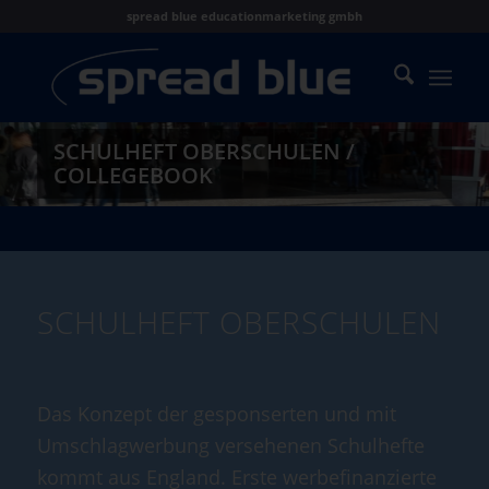
spread blue educationmarketing gmbh
SCHULHEFT OBERSCHULEN /
COLLEGEBOOK
SCHULHEFT OBERSCHULEN
Das Konzept der gesponserten und mit
Umschlagwerbung versehenen Schulhefte
kommt aus England. Erste werbefinanzierte